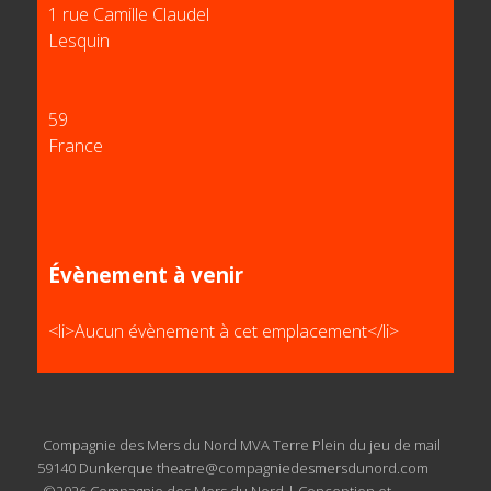
1 rue Camille Claudel
Lesquin
59
France
Évènement à venir
<li>Aucun évènement à cet emplacement</li>
Compagnie des Mers du Nord MVA Terre Plein du jeu de mail
59140 Dunkerque
theatre@compagniedesmersdunord.com
©2026 Compagnie des Mers du Nord | Conception et