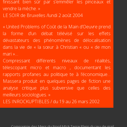
finissant bien sûr par s’emmêler les pinceaux et
vendre la mèche. »
LE SOIR de Bruxelles /lundi 2 août 2004
« United Problems of Coût de la Main d’Oeuvre prend
la forme d’un débat télévisé sur les effets
dévastateurs des phénomènes de délocalisation
dans la vie de « la sœur à Christian « ou « de mon
mari »…
Compressant différents niveaux de réalités,
télescopant micro et macro , documentant les
rapports profanes au politique te à l’économique…
Massera produit en quelques pages de fiction une
analyse critique plus subversive que celles des
meilleurs sociologues. »
LES INROCKUPTIBLES / du 19 au 26 mars 2002
Compagnie des Mers du Nord MVA Terre Plein du jeu de mail