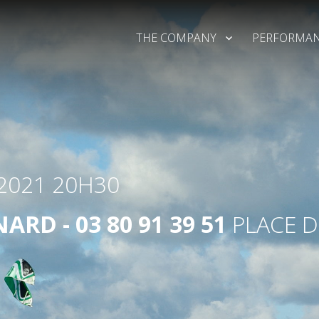
THE COMPANY
PERFORMAN
2021
20H30
RD - 03 80 91 39 51
PLACE D