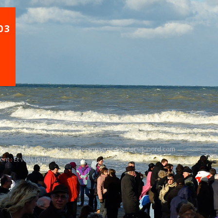
03
il 59140 Dunkerque
theatre@compagniedesmersdunord.com
ent :
Et voilà le travail