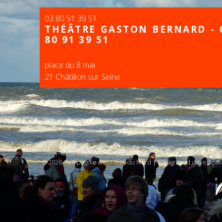
03 80 91 39 51
THÉÂTRE GASTON BERNARD - 
80 91 39 51
place du 8 mai
21 Châtillon sur Seine
Compagnie des Mers du Nord MVA Terre Plein du jeu de ma
©2026 Compagnie des Mers du Nord | Design and developm