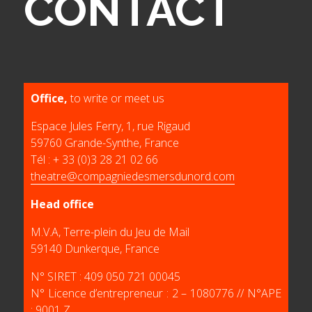
CONTACT
Office,
to write or meet us
Espace Jules Ferry, 1, rue Rigaud
59760 Grande-Synthe, France
Tél : + 33 (0)3 28 21 02 66
theatre@compagniedesmersdunord.com
Head office
M.V.A, Terre-plein du Jeu de Mail
59140 Dunkerque, France
N° SIRET : 409 050 721 00045
N° Licence d’entrepreneur : 2 – 1080776 // N°APE
: 9001 Z